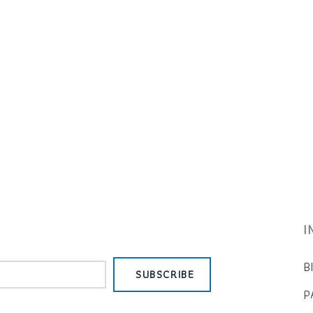
I
B
SUBSCRIBE
P