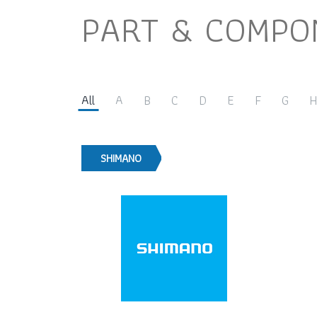
PART & COMPO
All
A
B
C
D
E
F
G
H
SHIMANO
SHIMANO