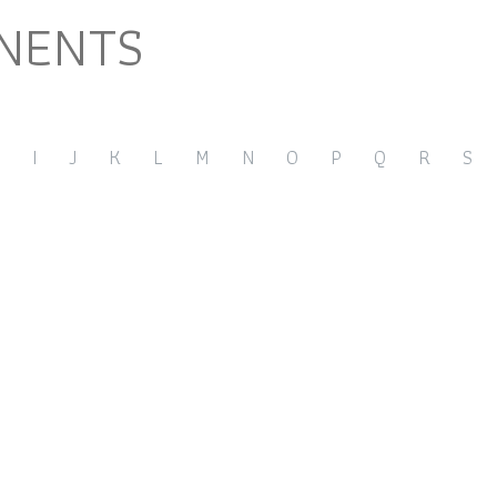
NENTS
I
J
K
L
M
N
O
P
Q
R
S