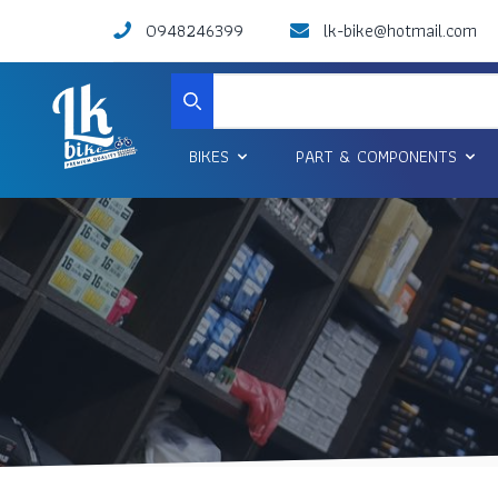
0948246399
lk-bike@hotmail.com
Search
BIKES
PART & COMPONENTS