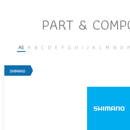
PART & COMP
All
A
B
C
D
E
F
G
H
I
J
K
L
M
N
O
P
SHIMANO
SHIMANO