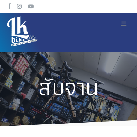
Open m
สับจาน