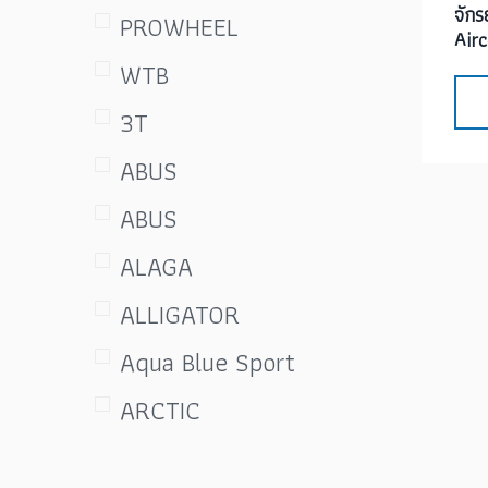
จัก
ผ้าพันแฮนด์&ปลอกแฮนด์
PROWHEEL
Air
(Grip&Bar Tape)
WTB
ผ้าเบรก แผ่นเบรก ยางเบรก
3T
(Brakes)
ABUS
มือเกียร์ SHIFTER
ABUS
มือเบรค (Brake Lever)
ALAGA
ยางนอกจักรยาน ยางใน
ALLIGATOR
จักรยาน
Aqua Blue Sport
รองเท้าปั่นจักรยาน
ARCTIC
(Cycling Shoes)
ASHIMA
ล้อจักรยาน (Wheelset)