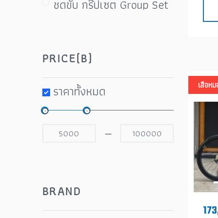
ชุดขับ กรุ๊ปเซต Group Set
ชุดขับ ชุดเกียร์
ชุดดิสเบรค ปั๊มเบรค
PRICE(B)
ตีนผี (Rear Detaileur)
เสือห
ที่สูบลม อะไหล่สายสูบ
ราคาทั้งหมด
น้ำมันหยอดโซ่ จารบี ชุดป่ะ
ยาง ชุดซ่อม
—
บันไดจักรยาน คลีท แผ่นคลี
ท (Pedal)
ผ้าบับ ปลอกแขน ถุงเท้า
BRAND
ถุงมือ สายสะท้อนแสง
173