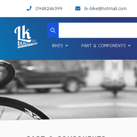
0948246399
lk-bike@hotmail.com
Search
BIKES
PART & COMPONENTS