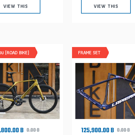
VIEW THIS
VIEW THIS
มอบ (ROAD BIKE)
FRAME SET
,800.00 B
125,900.00 B
0.00 B
0.00 B