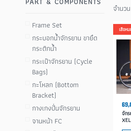
PART & COMPONENTS
จำนวน
Frame Set
เสือห
กระบอกน้ำจักรยาน ขายึด
กระติกน้ำ
กระเป๋าจักรยาน (Cycle
Bags)
กะโหลก (Bottom
Bracket)
69,
กางเกงปั่นจักรยาน
จัก
จานหน้า FC
XEL