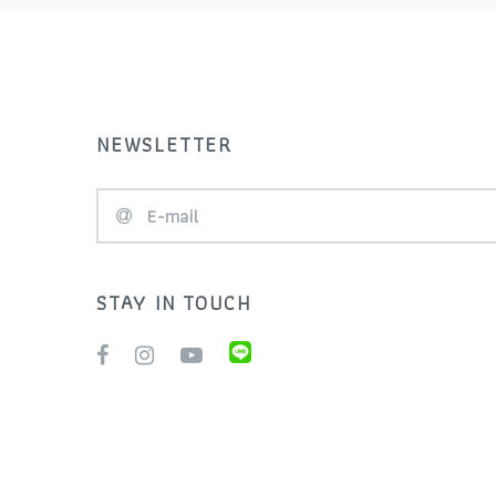
Assos
สับจาน
BBB
สเตอร์ เฟือง (Cassette)
BDF BICYCLE
สเปย คลายกล้ามเนื้อ ครีมชา
NEWSLETTER
BETO
มัวร์ เจลให้พลังงาน
Bike Chains
หมวกจักรยาน (Helmets)
BIKEHAND
อะไหล่จักรยาน (
Component )
STAY IN TOUCH
BMC
อุปกรณ์จักรยาน (
Boni
Accessory )
BOTTOM BRACKET
เทรนเนอร์ (Bike Trainer)
Bovelo Oil
เบาะจักรยาน (Saddles)