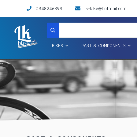
0948246399
lk-bike@hotmail.com
Search
BIKES
PART & COMPONENTS