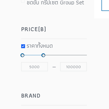
ชุดขับ กรุ๊ปเซต Group Set
ชุดขับ ชุดเกียร์
ชุดดิสเบรค ปั๊มเบรค
PRICE(B)
ตีนผี (Rear Detaileur)
ที่สูบลม อะไหล่สายสูบ
ราคาทั้งหมด
น้ำมันหยอดโซ่ จารบี ชุดป่ะ
ยาง ชุดซ่อม
—
บันไดจักรยาน คลีท แผ่นคลี
ท (Pedal)
ผ้าบับ ปลอกแขน ถุงเท้า
BRAND
ถุงมือ สายสะท้อนแสง