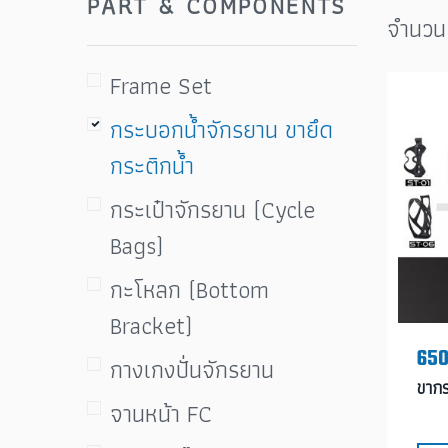
PART & COMPONENTS
จำนวน
Frame Set
กระบอกน้ำจักรยาน ขายึด
กระติกน้ำ
กระเป๋าจักรยาน (Cycle
Bags)
กะโหลก (Bottom
Bracket)
650
กางเกงปั่นจักรยาน
ขาก
จานหน้า FC