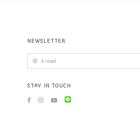
Assos
สับจาน
BBB
สเตอร์ เฟือง (Cassette)
BDF BICYCLE
สเปย คลายกล้ามเนื้อ ครีมชา
NEWSLETTER
BETO
มัวร์ เจลให้พลังงาน
Bike Chains
หมวกจักรยาน (Helmets)
BIKEHAND
อะไหล่จักรยาน (
Component )
STAY IN TOUCH
BMC
อุปกรณ์จักรยาน (
Boni
Accessory )
BOTTOM BRACKET
เทรนเนอร์ (Bike Trainer)
Bovelo Oil
เบาะจักรยาน (Saddles)