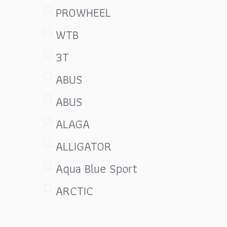
ผ้าพันแฮนด์&ปลอกแฮนด์
PROWHEEL
(Grip&Bar Tape)
WTB
ผ้าเบรก แผ่นเบรก ยางเบรก
3T
(Brakes)
ABUS
มือเกียร์ SHIFTER
ABUS
มือเบรค (Brake Lever)
ALAGA
ยางนอกจักรยาน ยางใน
ALLIGATOR
จักรยาน
Aqua Blue Sport
รองเท้าปั่นจักรยาน
ARCTIC
(Cycling Shoes)
ASHIMA
ล้อจักรยาน (Wheelset)