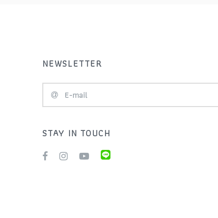
Assos
สับจาน
BBB
สเตอร์ เฟือง (Cassette)
BDF BICYCLE
สเปย คลายกล้ามเนื้อ ครีมชา
NEWSLETTER
BETO
มัวร์ เจลให้พลังงาน
Bike Chains
หมวกจักรยาน (Helmets)
BIKEHAND
อะไหล่จักรยาน (
Component )
STAY IN TOUCH
BMC
อุปกรณ์จักรยาน (
Boni
Accessory )
BOTTOM BRACKET
เทรนเนอร์ (Bike Trainer)
Bovelo Oil
เบาะจักรยาน (Saddles)