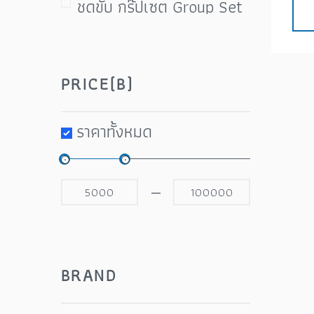
ชุดขับ กรุ๊ปเซต Group Set
ชุดขับ ชุดเกียร์
ชุดดิสเบรค ปั๊มเบรค
PRICE(B)
ตีนผี (Rear Detaileur)
ที่สูบลม อะไหล่สายสูบ
ราคาทั้งหมด
น้ำมันหยอดโซ่ จารบี ชุดป่ะ
ยาง ชุดซ่อม
—
บันไดจักรยาน คลีท แผ่นคลี
ท (Pedal)
ผ้าบับ ปลอกแขน ถุงเท้า
BRAND
ถุงมือ สายสะท้อนแสง