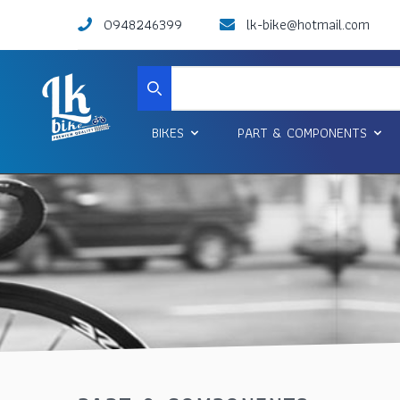
0948246399
lk-bike@hotmail.com
Search
BIKES
PART & COMPONENTS