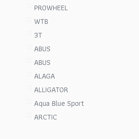
ผ้าพันแฮนด์&ปลอกแฮนด์
PROWHEEL
(Grip&Bar Tape)
WTB
ผ้าเบรก แผ่นเบรก ยางเบรก
3T
(Brakes)
ABUS
มือเกียร์ SHIFTER
ABUS
มือเบรค (Brake Lever)
ALAGA
ยางนอกจักรยาน ยางใน
ALLIGATOR
จักรยาน
Aqua Blue Sport
รองเท้าปั่นจักรยาน
ARCTIC
(Cycling Shoes)
ASHIMA
ล้อจักรยาน (Wheelset)