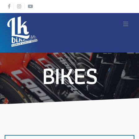
Open m
BIKES